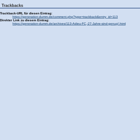
Trackbacks
Trackback-URL für diesen Eintrag:
https://generation-dumm.de/comment.php?type=trackback&entry_id=113
Direkter Link zu diesem Eintrag:
https://generation-dumm.de/archives/113-Adieu-FC,-27-Jahre-sind-genug!.html