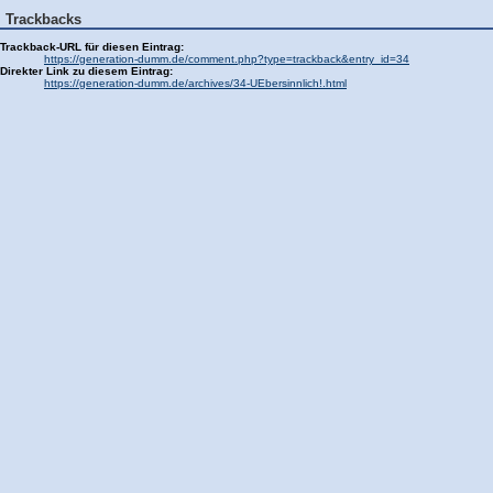
Trackbacks
Trackback-URL für diesen Eintrag:
https://generation-dumm.de/comment.php?type=trackback&entry_id=34
Direkter Link zu diesem Eintrag:
https://generation-dumm.de/archives/34-UEbersinnlich!.html